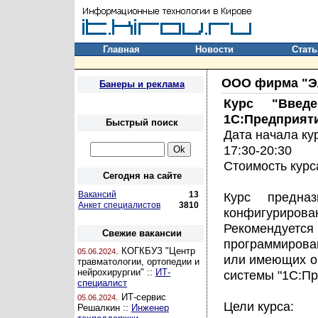
Главная
Новости
Стать
ООО фирма "Э
Банеры и реклама
Курс "Введ
1С:Предприяти
Быстрый поиск
Дата начала ку
17:30-20:30
Стоимость курс
Сегодня на сайте
Вакансий
13
Курс предна
Анкет специалистов
3810
конфигуриро
Рекомендуетс
Свежие вакансии
программирова
. КОГКБУЗ "Центр
05.06.2024
или имеющих о
травматологии, ортопедии и
нейрохирургии" ::
ИТ-
системы "1С:Пр
специалист
. ИТ-сервис
05.06.2024
Цели курса:
Решалкин ::
Инженер