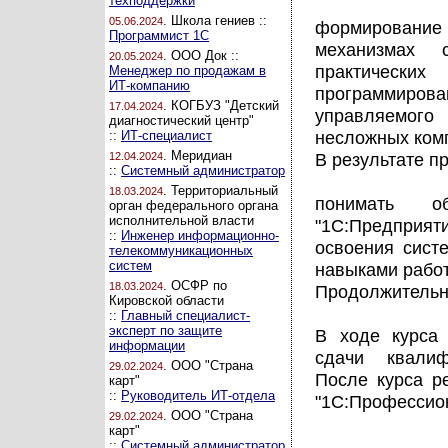
техподдержки
. Школа гениев ::
05.06.2024
формирование
Программист 1С
механизмах с
. ООО Док ::
20.05.2024
практическ
Менеджер по продажам в
ИТ-компанию
программирова
. КОГБУЗ "Детский
17.04.2024
управляемого
диагностический центр"
несложных ком
::
ИТ-специалист
. Меридиан
В результате п
12.04.2024
::
Системный администратор
. Территориальный
18.03.2024
понимать о
орган федерального органа
исполнительной власти
"1С:Предприяти
::
Инженер информационно-
освоения сист
телекоммуникационных
систем
навыками работ
. ОСФР по
18.03.2024
Продолжительно
Кировской области
::
Главный специалист-
эксперт по защите
В ходе курса
информации
сдачи квалиф
. ООО "Страна
29.02.2024
После курса р
карт"
::
Руководитель ИТ-отдела
"1С:Профессио
. ООО "Страна
29.02.2024
карт"
::
Системный администратор