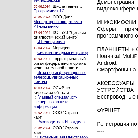
техподдержки
Демонстраци
. Школа гениев ::
05.06.2024
видеоконференц
Программист 1С
. ООО Док ::
20.05.2024
ИНФОКИОСКИ D
Менеджер по продажам в
ИТ-компанию
Сферы приме
. КОГБУЗ "Детский
17.04.2024
программного 
диагностический центр"
::
ИТ-специалист
. Меридиан
ПЛАНШЕТЫ +
12.04.2024
::
Системный администратор
Новинка! MultiP
. Территориальный
18.03.2024
Android.
орган федерального органа
исполнительной власти
Смартфоны на 
::
Инженер информационно-
телекоммуникационных
систем
АКСЕССУА
. ОСФР по
18.03.2024
УСТРОЙСТВА
Кировской области
Беспроводные к
::
Главный специалист-
эксперт по защите
информации
ФУРШЕТ
. ООО "Страна
29.02.2024
карт"
::
Руководитель ИТ-отдела
Регистрация по
. ООО "Страна
29.02.2024
----
карт"
::
Системный администратор