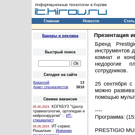
Главная
Новости
Стать
Презентация и
Банеры и реклама
Бренд Presti
инструментов д
Быстрый поиск
комнат и кон
недорогие 
сотрудников.
Сегодня на сайте
Вакансий
13
25 сентября c 
Анкет специалистов
3810
можно развива
помощью мульт
Свежие вакансии
. КОГКБУЗ "Центр
05.06.2024
----
травматологии, ортопедии и
нейрохирургии" ::
ИТ-
Программа: (15:
специалист
. ИТ-сервис
05.06.2024
PRESTIGIO MU
Решалкин ::
Инженер