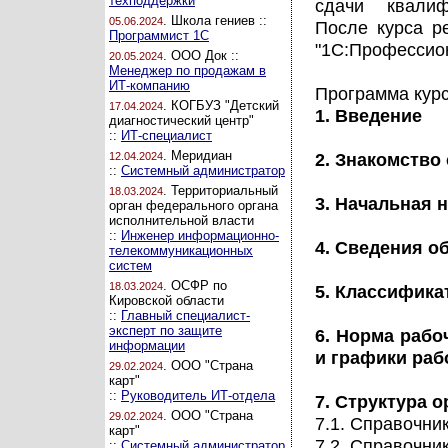
техподдержки
сдачи квалиф
. Школа гениев ::
05.06.2024
После курса р
Программист 1С
"1С:Профессио
. ООО Док ::
20.05.2024
Менеджер по продажам в
ИТ-компанию
Программа курс
. КОГБУЗ "Детский
17.04.2024
1. Введение
диагностический центр"
::
ИТ-специалист
. Меридиан
2. Знакомство
12.04.2024
::
Системный администратор
. Территориальный
18.03.2024
3. Начальная 
орган федерального органа
исполнительной власти
::
Инженер информационно-
4. Сведения о
телекоммуникационных
систем
. ОСФР по
18.03.2024
5. Классифик
Кировской области
::
Главный специалист-
эксперт по защите
6. Норма рабо
информации
и графики раб
. ООО "Страна
29.02.2024
карт"
::
Руководитель ИТ-отдела
7. Структура 
. ООО "Страна
29.02.2024
7.1. Справочни
карт"
7.2. Справочни
::
Системный администратор